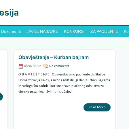
esija
Dokumenti
JAVNE NABAVKE
KONKURSI
ZA PACIJENTE
Ko
Obavještenje – Kurban bajram
08/07/2022
No comments
O B A V J E Š T E NJ E Obavještavamo pacijente da Službe
Doma zdravlja Kalesija neće raditi drugi dan Kurban Bajrama
iz razloga što radnici koriste pravo plaćenog odsustva za
vjerske praznike. Svi hitni slučajevi
Read More