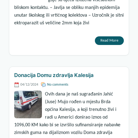
gdje su djeca izložena višesatnom
bliskom kontaktu. – Javlja se obliku manjih epidemija
unutar školskog ili vrtićnog kolektova – Uzročnik je sitni
ektroparazit uš veličine 2mm koja živi
Read More
Donacija Domu zdravlja Kalesija
04/12/2024
No comments
Ovih dana je naš sugrađanin Jahić
(Juse) Mujo rođen u mjestu Brda
općina Kalesija, a koji trenutno živi i
radi u Americi donirao iznos od
1096,00 KM kako bi se izvršilo sufinansiranje nabavke
zimskih guma na dijaliznom vozilu Doma zdravlja