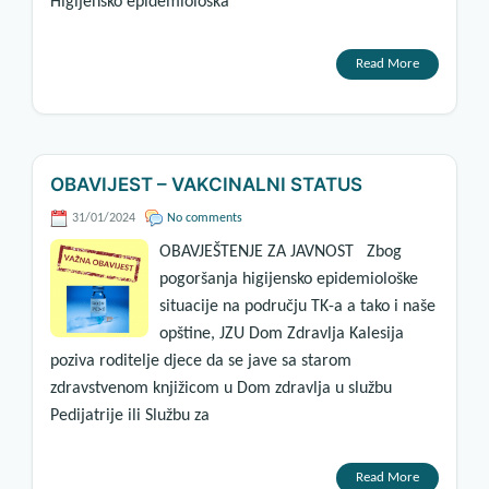
Higijensko epidemiološka
Read More
OBAVIJEST – VAKCINALNI STATUS
31/01/2024
No comments
OBAVJEŠTENJE ZA JAVNOST Zbog
pogoršanja higijensko epidemiološke
situacije na području TK-a a tako i naše
opštine, JZU Dom Zdravlja Kalesija
poziva roditelje djece da se jave sa starom
zdravstvenom knjižicom u Dom zdravlja u službu
Pedijatrije ili Službu za
Read More