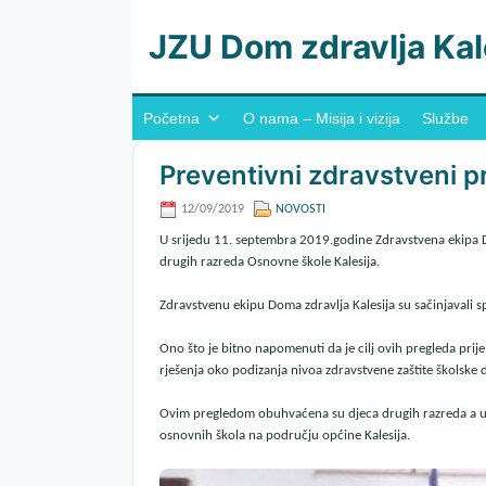
JZU Dom zdravlja Kal
Početna
O nama – Misija i vizija
Službe
Preventivni zdravstveni p
12/09/2019
NOVOSTI
U srijedu 11. septembra 2019.godine Zdravstvena ekipa Do
drugih razreda Osnovne škole Kalesija.
Zdravstvenu ekipu Doma zdravlja Kalesija su sačinjavali s
Ono što je bitno napomenuti da je cilj ovih pregleda prije
rješenja oko podizanja nivoa zdravstvene zaštite školske d
Ovim pregledom obuhvaćena su djeca drugih razreda a u pla
osnovnih škola na području općine Kalesija.