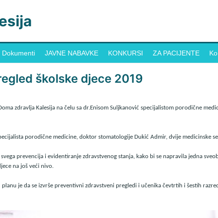
esija
Dokumenti
JAVNE NABAVKE
KONKURSI
ZA PACIJENTE
Ko
regled školske djece 2019
ma zdravlja Kalesija na čelu sa dr.Enisom Suljkanović specijalistom porodične medic
pecijalista porodične medicine, doktor stomatologije Dukić Admir, dvije medicinske ses
 svega prevencija i evidentiranje zdravstvenog stanja, kako bi se napravila jedna sveob
jece na još veći nivo.
nu je da se izvrše preventivni zdravstveni pregledi i učenika čevtrtih i šestih razred