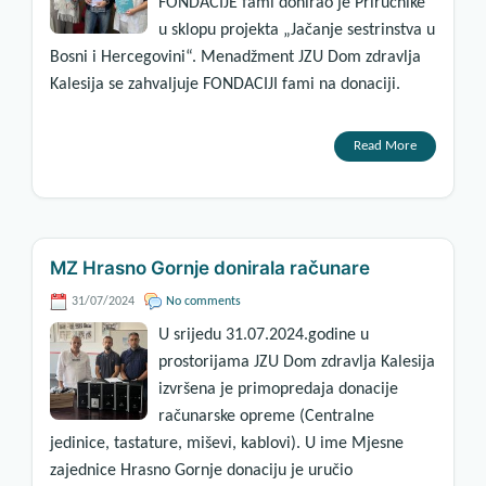
FONDACIJE fami donirao je Priručnike
u sklopu projekta „Jačanje sestrinstva u
Bosni i Hercegovini“. Menadžment JZU Dom zdravlja
Kalesija se zahvaljuje FONDACIJI fami na donaciji.
Read More
MZ Hrasno Gornje donirala računare
31/07/2024
No comments
U srijedu 31.07.2024.godine u
prostorijama JZU Dom zdravlja Kalesija
izvršena je primopredaja donacije
računarske opreme (Centralne
jedinice, tastature, miševi, kablovi). U ime Mjesne
zajednice Hrasno Gornje donaciju je uručio