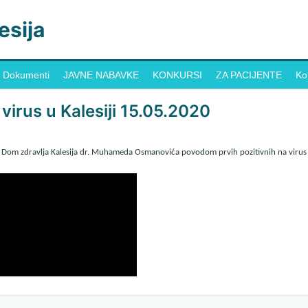
esija
Dokumenti
JAVNE NABAVKE
KONKURSI
ZA PACIJENTE
Ko
 virus u Kalesiji 15.05.2020
U Dom zdravlja Kalesija dr. Muhameda Osmanovića povodom prvih pozitivnih na virus