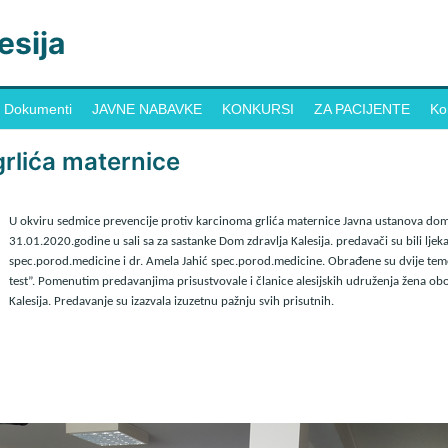
esija
Dokumenti
JAVNE NABAVKE
KONKURSI
ZA PACIJENTE
Ko
rlića maternice
U okviru sedmice prevencije protiv karcinoma grlića maternice Javna ustanova dom 
31.01.2020.godine u sali sa za sastanke Dom zdravlja Kalesija. predavači su bili lj
spec.porod.medicine i dr. Amela Jahić spec.porod.medicine. Obrađene su dvije teme 
test”. Pomenutim predavanjima prisustvovale i članice alesijskih udruženja žena ob
Kalesija. Predavanje su izazvala izuzetnu pažnju svih prisutnih.