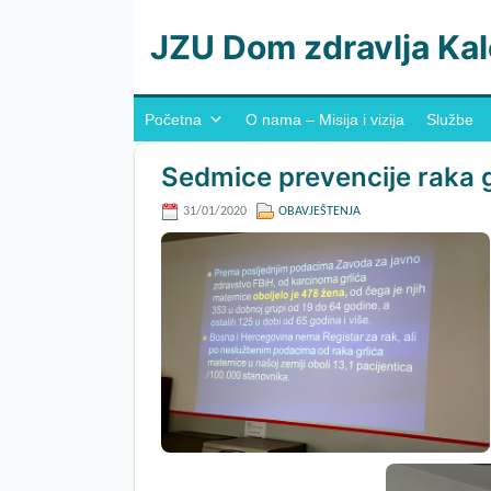
JZU Dom zdravlja Kal
Početna
O nama – Misija i vizija
Službe
Sedmice prevencije raka g
31/01/2020
OBAVJEŠTENJA