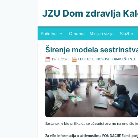
JZU Dom zdravlja Kal
Početna
O nama – Misija i vizija
Službe
Širenje modela sestrinstv
12/05/2025
EDUKACIJE
,
NOVOSTI
,
OBAVJEŠTENJA
Sastanak je bio prilika da se učesnici osvrnu na ono što je
Za više informacija o aktivnostima FONDACIJE Fami, pos