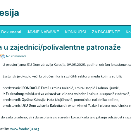
esija
Dokumenti
JAVNE NABAVKE
KONKURSI
ZA PACIJENTE
Ko
a u zajednici/polivalentne patronaže
No comments
U prostorijama JZU Dom zdravlja Kalesija, 09.05.2025. godine, održan je sastanak
Sastanak je okupio veći broj učesnika iz različitih sektora, među kojima su bili:
predstavnici
FONDACIJE Fami
: Ermina Kalabić, Emira Dropić i Adnan Ljumić,
iz
Federalnog ministarstva zdravstva
: Vildana Voloder i Minka Jusupović Hadrović,
predstavnik
Općine Kalesija
: Hata Mujčinović, pomoćnica načelnika općine,
predstavnici
JZU Dom zdravlja Kalesija
: direktor Ahmet Tuzlak i glavna medicinska 
 do sada urađeno, ali i da se planiraju naredni koraci kada je u pitanju održivost i razv
jetite:
www.fondacija.org